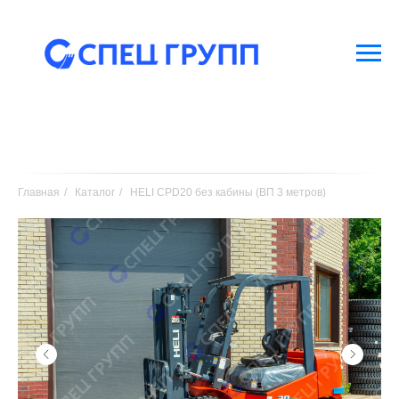
Главная
/
Каталог
/
HELI CPD20 без кабины (ВП 3 метров)